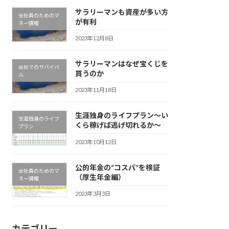
サラリーマンも資産が多い方
会社員のためのマ
が有利
ネー情報
2023年12月8日
サラリーマンはなぜ宝くじを
会社でのサバイバ
買うのか
ル
2023年11月18日
生涯独身のライフプラン～い
生涯独身のライフ
くら稼げば逃げ切れるか～
プラン
2023年10月12日
公的年金の“コスパ”を検証
会社員のためのマ
（厚生年金編）
ネー情報
2023年3月3日
カテゴリー