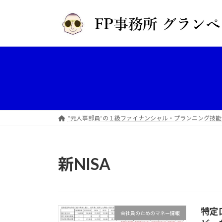
コ
ナ
ン
ビ
テ
ゲ
ン
ー
ツ
シ
へ
ョ
ス
ン
キ
に
ッ
移
プ
動
“元人事部員”の１級ファイナンシャル・プランニング技能
新NISA
特定
会社員のためのマネー情報