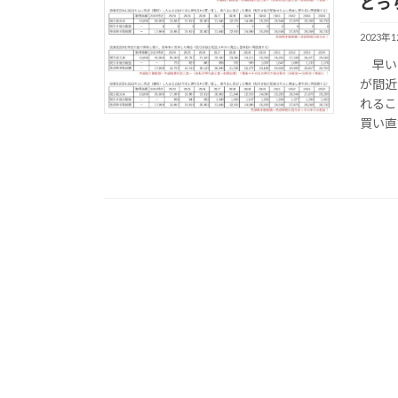
どっ
2023年
早いも
が間近
れるこ
買い直