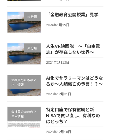
「金融教育公開授業」見学
未分類
2024年1月19日
人生VR映画説 ～「自由意
未分類
志」が存在しない世界～
2024年1月15日
AI化でサラリーマンはどうな
会社員のためのマ
るか～人類滅亡の予言！？～
ネー情報
2023年12月31日
特定口座で保有継続と新
会社員のためのマ
NISAで買い直し、有利なの
ネー情報
はどっち？
2023年12月18日