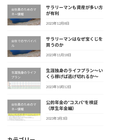
サラリーマンも資産が多い方
会社員のためのマ
が有利
ネー情報
2023年12月8日
サラリーマンはなぜ宝くじを
会社でのサバイバ
買うのか
ル
2023年11月18日
生涯独身のライフプラン～い
生涯独身のライフ
くら稼げば逃げ切れるか～
プラン
2023年10月12日
公的年金の“コスパ”を検証
会社員のためのマ
（厚生年金編）
ネー情報
2023年3月3日
カテゴリー