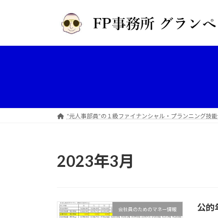
コ
ナ
ン
ビ
テ
ゲ
ン
ー
ツ
シ
へ
ョ
ス
ン
キ
に
ッ
移
プ
動
“元人事部員”の１級ファイナンシャル・プランニング技能
2023年3月
公的
会社員のためのマネー情報