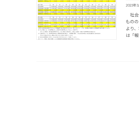
2023年
社会保
ものの
より、
は「報