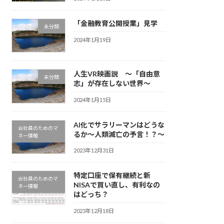
「金融教育公開授業」見学
未分類
2024年1月19日
人生VR映画説 ～「自由意
未分類
志」が存在しない世界～
2024年1月15日
AI化でサラリーマンはどうな
会社員のためのマ
るか～人類滅亡の予言！？～
ネー情報
2023年12月31日
特定口座で保有継続と新
会社員のためのマ
NISAで買い直し、有利なの
ネー情報
はどっち？
2023年12月18日